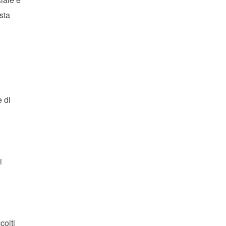
sta
e di
i
colti