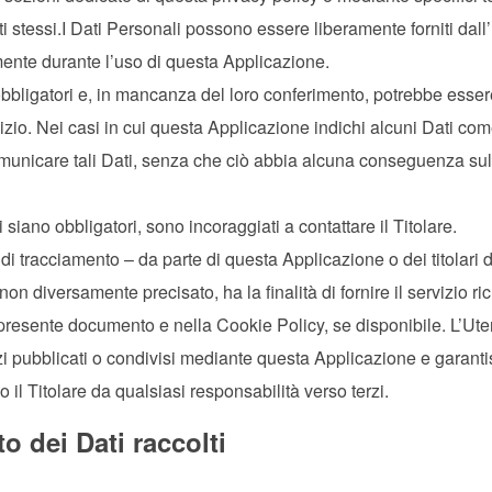
ati stessi.I Dati Personali possono essere liberamente forniti dall
amente durante l’uso di questa Applicazione.
 obbligatori e, in mancanza del loro conferimento, potrebbe esse
vizio. Nei casi in cui questa Applicazione indichi alcuni Dati co
l comunicare tali Dati, senza che ciò abbia alcuna conseguenza sul
siano obbligatori, sono incoraggiati a contattare il Titolare.
i di tracciamento – da parte di questa Applicazione o dei titolari 
non diversamente precisato, ha la finalità di fornire il servizio ri
nel presente documento e nella Cookie Policy, se disponibile. L’Ute
zi pubblicati o condivisi mediante questa Applicazione e garanti
do il Titolare da qualsiasi responsabilità verso terzi.
o dei Dati raccolti