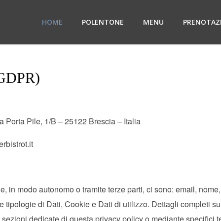
HOME
POLENTONE
MENU
PRENOTAZ
l GDPR)
ta Pile, 1/B – 25122 Brescia – Italia
bistrot.it
ne, in modo autonomo o tramite terze parti, ci sono: email, nome,
 tipologie di Dati, Cookie e Dati di utilizzo. Dettagli completi su
le sezioni dedicate di questa privacy policy o mediante specifici te