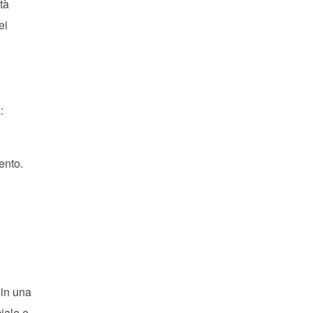
tà
ei
:
ento.
 in una
iale e