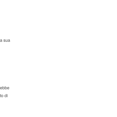
la sua
trebbe
to di