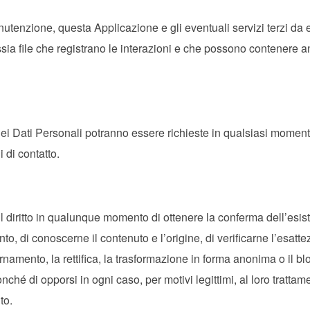
utenzione, questa Applicazione e gli eventuali servizi terzi da 
ossia file che registrano le interazioni e che possono contenere 
dei Dati Personali potranno essere richieste in qualsiasi moment
 di contatto.
o il diritto in qualunque momento di ottenere la conferma dell’esi
to, di conoscerne il contenuto e l’origine, di verificarne l’esatte
rnamento, la rettifica, la trasformazione in forma anonima o il bl
onché di opporsi in ogni caso, per motivi legittimi, al loro trattam
to.