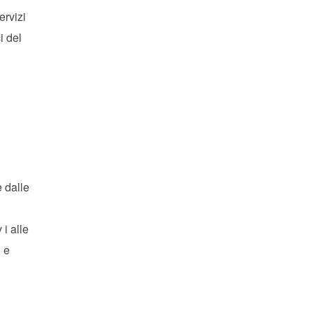
ervizi
i del
e dalle
 i alle
l e