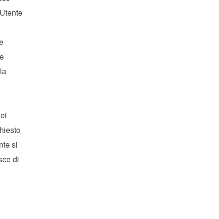
’Utente
re
me
la
dei
chiesto
nte si
sce di