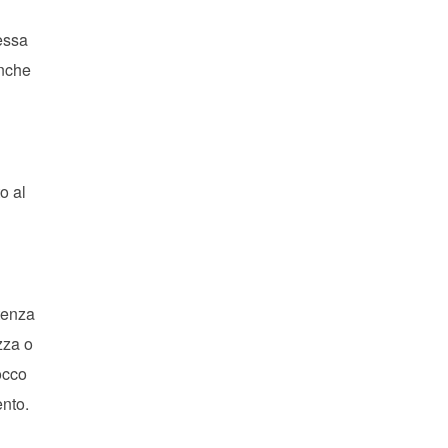
essa
anche
o al
stenza
zza o
occo
ento.