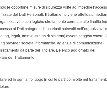
ttando le opportune misure di sicurezza volte ad impedire l’access
rizzate dei Dati Personali. Il trattamento viene effettuato media
rganizzative e con logiche strettamente correlate alle finalità ind
accesso ai Dati categorie di incaricati coinvolti nell’organizzazio
ting, legali, amministratori di sistema) ovvero soggetti esterni
 hosting provider, società informatiche, ag enzie di comunicazione)
rattamento da parte del Titolare. L’elenco aggiornato dei
olare del Trattamento.
olare ed in ogni altro luogo in cui le parti coinvolte nel trattamen
tolare.