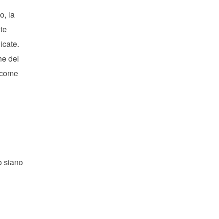
o, la
nte
icate.
ne del
 (come
to siano